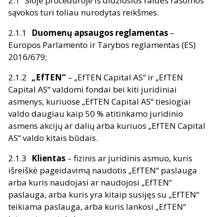
Šioje procedūroje iš didžiosios raidės rašomos
sąvokos turi toliau nurodytas reikšmes.
Duomenų apsaugos reglamentas
–
Europos Parlamento ir Tarybos reglamentas (ES)
2016/679;
„EfTEN“
– „EfTEN Capital AS“ ir „EfTEN
Capital AS“ valdomi fondai bei kiti juridiniai
asmenys, kuriuose „EfTEN Capital AS“ tiesiogiai
valdo daugiau kaip 50 % atitinkamo juridinio
asmens akcijų ar dalių arba kuriuos „EfTEN Capital
AS“ valdo kitais būdais.
Klientas
– fizinis ar juridinis asmuo, kuris
išreiškė pageidavimą naudotis „EfTEN“ paslauga
arba kuris naudojasi ar naudojosi „EfTEN“
paslauga, arba kuris yra kitaip susijęs su „EfTEN“
teikiama paslauga, arba kuris lankosi „EfTEN“