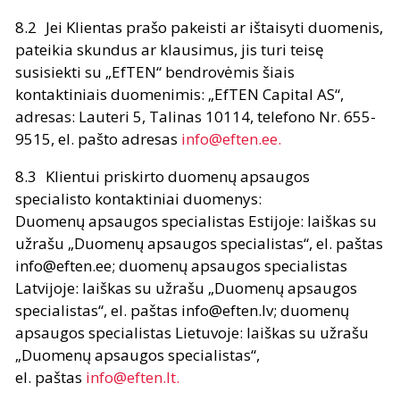
Jei Klientas prašo pakeisti ar ištaisyti duomenis,
pateikia skundus ar klausimus, jis turi teisę
susisiekti su „EfTEN“ bendrovėmis šiais
kontaktiniais duomenimis: „EfTEN Capital AS“,
adresas: Lauteri 5, Talinas 10114, telefono Nr. 655-
9515, el. pašto adresas
info@eften.ee
.
Klientui priskirto duomenų apsaugos
specialisto kontaktiniai duomenys:
Duomenų apsaugos specialistas Estijoje: laiškas su
užrašu „Duomenų apsaugos specialistas“, el. paštas
info@eften.ee
; duomenų apsaugos specialistas
Latvijoje: laiškas su užrašu „Duomenų apsaugos
specialistas“, el. paštas
info@eften.lv
; duomenų
apsaugos specialistas Lietuvoje: laiškas su užrašu
„Duomenų apsaugos specialistas“,
el. paštas
info@eften.lt
.