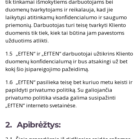
tik tinkamai išmokytiems darbuotojams bei
duomenų tvarkytojams ir reikalauja, kad jie
laikytųsi atitinkamų konfidencialumo ir saugumo
priemonių. Darbuotojas turi teisę tvarkyti Kliento
duomenis tik tiek, kiek tai būtina jam pavestoms
užduotims atlikti.
„EfTEN“ ir „EfTEN“ darbuotojai užtikrins Kliento
duomenų konfidencialumą ir bus atsakingi už bet
kokį šio įsipareigojimo pažeidimą.
„EfTEN“ pasilieka teisę bet kuriuo metu keisti ir
papildyti privatumo politiką. Su galiojančia
privatumo politika visada galima susipažinti
„EfTEN“ interneto svetainėse.
Apibrėžtys: