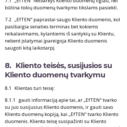
„EfTEN“ netvarkys Kliento duomenų ilgiau, nei
būtina tokių duomenų tvarkymo tikslams pasiekti.
„EfTEN“ paprastai saugo Kliento duomenis, kol
pasibaigia senaties terminas bet kokiems
reikalavimams, kylantiems iš santykių su Klientu,
nebent įstatymai įpareigoja Kliento duomenis
saugoti kitą laikotarpį.
Kliento teisės, susijusios su
Kliento duomenų tvarkymu
Klientas turi teisę:
gauti informaciją apie tai, ar „EfTEN“ tvarko
su juo susijusius Kliento duomenis, ir gauti savo
Kliento duomenų kopiją, kai „EfTEN“ tvarko Kliento
duomenis. Kliento teisę susipažinti su Kliento