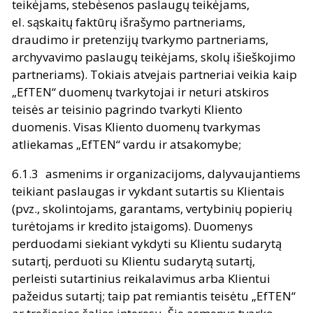
teikėjams, stebėsenos paslaugų teikėjams,
el. sąskaitų faktūrų išrašymo partneriams,
draudimo ir pretenzijų tvarkymo partneriams,
archyvavimo paslaugų teikėjams, skolų išieškojimo
partneriams). Tokiais atvejais partneriai veikia kaip
„EfTEN“ duomenų tvarkytojai ir neturi atskiros
teisės ar teisinio pagrindo tvarkyti Kliento
duomenis. Visas Kliento duomenų tvarkymas
atliekamas „EfTEN“ vardu ir atsakomybe;
asmenims ir organizacijoms, dalyvaujantiems
teikiant paslaugas ir vykdant sutartis su Klientais
(pvz., skolintojams, garantams, vertybinių popierių
turėtojams ir kredito įstaigoms). Duomenys
perduodami siekiant vykdyti su Klientu sudarytą
sutartį, perduoti su Klientu sudarytą sutartį,
perleisti sutartinius reikalavimus arba Klientui
pažeidus sutartį; taip pat remiantis teisėtu „EfTEN“