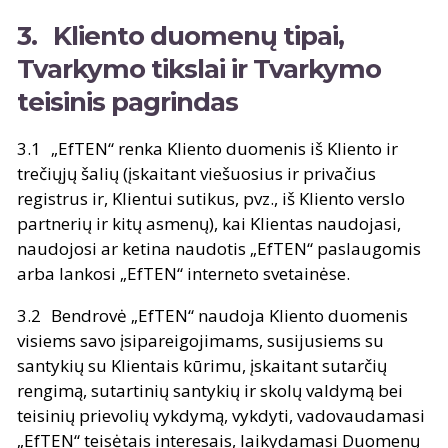
Kliento duomenų tipai,
Tvarkymo tikslai ir Tvarkymo
teisinis pagrindas
„EfTEN“ renka Kliento duomenis iš Kliento ir
trečiųjų šalių (įskaitant viešuosius ir privačius
registrus ir, Klientui sutikus, pvz., iš Kliento verslo
partnerių ir kitų asmenų), kai Klientas naudojasi,
naudojosi ar ketina naudotis „EfTEN“ paslaugomis
arba lankosi „EfTEN“ interneto svetainėse.
Bendrovė „EfTEN“ naudoja Kliento duomenis
visiems savo įsipareigojimams, susijusiems su
santykių su Klientais kūrimu, įskaitant sutarčių
rengimą, sutartinių santykių ir skolų valdymą bei
teisinių prievolių vykdymą, vykdyti, vadovaudamasi
„EfTEN“ teisėtais interesais, laikydamasi Duomenų