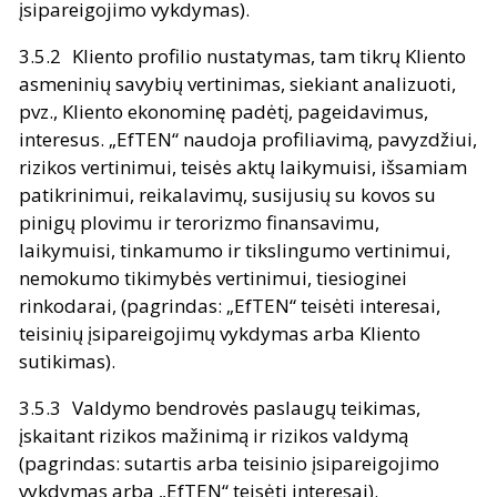
įsipareigojimo vykdymas).
Kliento profilio nustatymas, tam tikrų Kliento
asmeninių savybių vertinimas, siekiant analizuoti,
pvz., Kliento ekonominę padėtį, pageidavimus,
interesus. „EfTEN“ naudoja profiliavimą, pavyzdžiui,
rizikos vertinimui, teisės aktų laikymuisi, išsamiam
patikrinimui, reikalavimų, susijusių su kovos su
pinigų plovimu ir terorizmo finansavimu,
laikymuisi, tinkamumo ir tikslingumo vertinimui,
nemokumo tikimybės vertinimui, tiesioginei
rinkodarai, (pagrindas: „EfTEN“ teisėti interesai,
teisinių įsipareigojimų vykdymas arba Kliento
sutikimas).
Valdymo bendrovės paslaugų teikimas,
įskaitant rizikos mažinimą ir rizikos valdymą
(pagrindas: sutartis arba teisinio įsipareigojimo
vykdymas arba „EfTEN“ teisėti interesai).