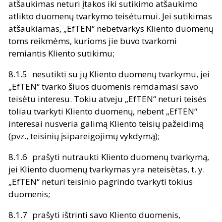
atšaukimas neturi įtakos iki sutikimo atšaukimo
atlikto duomenų tvarkymo teisėtumui. Jei sutikimas
atšaukiamas, „EfTEN“ nebetvarkys Kliento duomenų
toms reikmėms, kurioms jie buvo tvarkomi
remiantis Kliento sutikimu;
nesutikti su jų Kliento duomenų tvarkymu, jei
„EfTEN“ tvarko šiuos duomenis remdamasi savo
teisėtu interesu. Tokiu atveju „EfTEN“ neturi teisės
toliau tvarkyti Kliento duomenų, nebent „EfTEN“
interesai nusveria galimą Kliento teisių pažeidimą
(pvz., teisinių įsipareigojimų vykdymą);
prašyti nutraukti Kliento duomenų tvarkymą,
jei Kliento duomenų tvarkymas yra neteisėtas, t. y.
„EfTEN“ neturi teisinio pagrindo tvarkyti tokius
duomenis;
prašyti ištrinti savo Kliento duomenis,