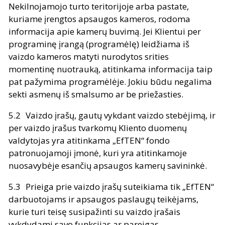
Nekilnojamojo turto teritorijoje arba pastate,
kuriame įrengtos apsaugos kameros, rodoma
informacija apie kamerų buvimą. Jei Klientui per
programinę įrangą (programėlę) leidžiama iš
vaizdo kameros matyti nurodytos srities
momentinę nuotrauką, atitinkama informacija taip
pat pažymima programėlėje. Jokiu būdu negalima
sekti asmenų iš smalsumo ar be priežasties.
Vaizdo įrašų, gautų vykdant vaizdo stebėjimą, ir
per vaizdo įrašus tvarkomų Kliento duomenų
valdytojas yra atitinkama „EfTEN“ fondo
patronuojamoji įmonė, kuri yra atitinkamoje
nuosavybėje esančių apsaugos kamerų savininkė.
Prieiga prie vaizdo įrašų suteikiama tik „EfTEN“
darbuotojams ir apsaugos paslaugų teikėjams,
kurie turi teisę susipažinti su vaizdo įrašais
vykdydami savo funkcijas ar pareigas.