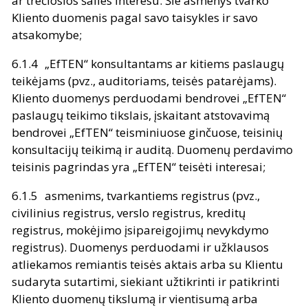
ar trečiosios šalies interesu. Šie asmenys tvarko
Kliento duomenis pagal savo taisykles ir savo
atsakomybe;
„EfTEN“ konsultantams ar kitiems paslaugų
teikėjams (pvz., auditoriams, teisės patarėjams).
Kliento duomenys perduodami bendrovei „EfTEN“
paslaugų teikimo tikslais, įskaitant atstovavimą
bendrovei „EfTEN“ teisminiuose ginčuose, teisinių
konsultacijų teikimą ir auditą. Duomenų perdavimo
teisinis pagrindas yra „EfTEN“ teisėti interesai;
asmenims, tvarkantiems registrus (pvz.,
civilinius registrus, verslo registrus, kreditų
registrus, mokėjimo įsipareigojimų nevykdymo
registrus). Duomenys perduodami ir užklausos
atliekamos remiantis teisės aktais arba su Klientu
sudaryta sutartimi, siekiant užtikrinti ir patikrinti
Kliento duomenų tikslumą ir vientisumą arba