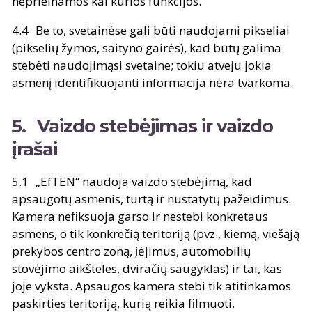
neprieinamos kai kurios funkcijos.
Be to, svetainėse gali būti naudojami pikseliai
(pikselių žymos, saityno gairės), kad būtų galima
stebėti naudojimąsi svetaine; tokiu atveju jokia
asmenį identifikuojanti informacija nėra tvarkoma.
Vaizdo stebėjimas ir vaizdo
įrašai
„EfTEN“ naudoja vaizdo stebėjimą, kad
apsaugotų asmenis, turtą ir nustatytų pažeidimus.
Kamera nefiksuoja garso ir nestebi konkretaus
asmens, o tik konkrečią teritoriją (pvz., kiemą, viešąją
prekybos centro zoną, įėjimus, automobilių
stovėjimo aikšteles, dviračių saugyklas) ir tai, kas
joje vyksta. Apsaugos kamera stebi tik atitinkamos
paskirties teritoriją, kurią reikia filmuoti.