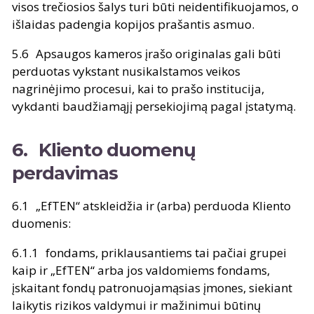
visos trečiosios šalys turi būti neidentifikuojamos, o
išlaidas padengia kopijos prašantis asmuo.
Apsaugos kameros įrašo originalas gali būti
perduotas vykstant nusikalstamos veikos
nagrinėjimo procesui, kai to prašo institucija,
vykdanti baudžiamąjį persekiojimą pagal įstatymą.
Kliento duomenų
perdavimas
„EfTEN“ atskleidžia ir (arba) perduoda Kliento
duomenis:
fondams, priklausantiems tai pačiai grupei
kaip ir „EfTEN“ arba jos valdomiems fondams,
įskaitant fondų patronuojamąsias įmones, siekiant
laikytis rizikos valdymui ir mažinimui būtinų