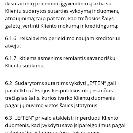
ikisutartinių priemonių įgyvendinimą arba su
Klientu sudarytos sutarties vykdymą ir duomenų
atnaujinimą; taip pat tam, kad trečiosios šalys
galėtų įvertinti Kliento mokumą ir kreditingumą;
reikalavimo perleidimo naujam kreditoriui
atveju;
kitiems asmenims remiantis savanorišku
Kliento sutikimu.
Sudarytoms sutartims vykdyti „EfTEN“ gali
pasitelkti už Estijos Respublikos ribų esančias
trečiąsias šalis, kurios tvarko Klientų duomenis
pagal jų buvimo vietos šalies įstatymus.
„EfTEN“ privalo atskleisti ir perduoti Kliento
duomenis, kad įvykdytų savo įsipareigojimus pagal
galiojančius įstatymus (pvz., teisėsaugos