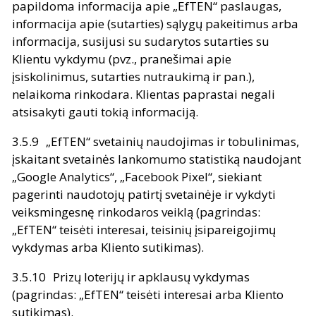
papildoma informacija apie „EfTEN“ paslaugas,
informacija apie (sutarties) sąlygų pakeitimus arba
informacija, susijusi su sudarytos sutarties su
Klientu vykdymu (pvz., pranešimai apie
įsiskolinimus, sutarties nutraukimą ir pan.),
nelaikoma rinkodara. Klientas paprastai negali
atsisakyti gauti tokią informaciją.
„EfTEN“ svetainių naudojimas ir tobulinimas,
įskaitant svetainės lankomumo statistiką naudojant
„Google Analytics“, „Facebook Pixel“, siekiant
pagerinti naudotojų patirtį svetainėje ir vykdyti
veiksmingesnę rinkodaros veiklą (pagrindas:
„EfTEN“ teisėti interesai, teisinių įsipareigojimų
vykdymas arba Kliento sutikimas).
Prizų loterijų ir apklausų vykdymas
(pagrindas: „EfTEN“ teisėti interesai arba Kliento
sutikimas).