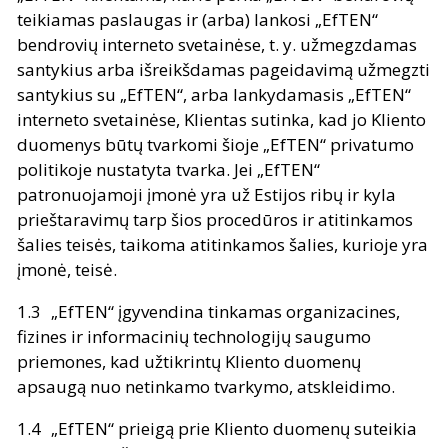
teikiamas paslaugas ir (arba) lankosi „EfTEN“
bendrovių interneto svetainėse, t. y. užmegzdamas
santykius arba išreikšdamas pageidavimą užmegzti
santykius su „EfTEN“, arba lankydamasis „EfTEN“
interneto svetainėse, Klientas sutinka, kad jo Kliento
duomenys būtų tvarkomi šioje „EfTEN“ privatumo
politikoje nustatyta tvarka. Jei „EfTEN“
patronuojamoji įmonė yra už Estijos ribų ir kyla
prieštaravimų tarp šios procedūros ir atitinkamos
šalies teisės, taikoma atitinkamos šalies, kurioje yra
įmonė, teisė.
„EfTEN“ įgyvendina tinkamas organizacines,
fizines ir informacinių technologijų saugumo
priemones, kad užtikrintų Kliento duomenų
apsaugą nuo netinkamo tvarkymo, atskleidimo.
„EfTEN“ prieigą prie Kliento duomenų suteikia