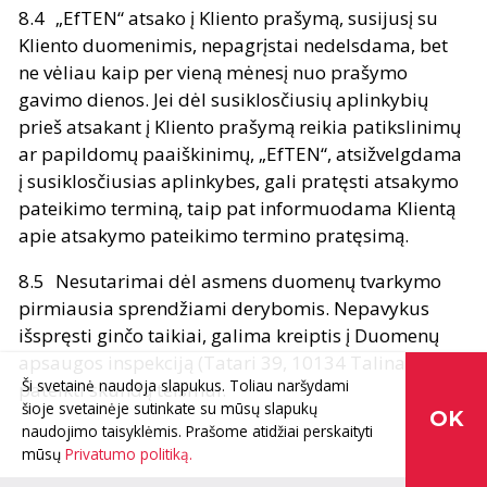
„EfTEN“ atsako į Kliento prašymą, susijusį su
Kliento duomenimis, nepagrįstai nedelsdama, bet
ne vėliau kaip per vieną mėnesį nuo prašymo
gavimo dienos. Jei dėl susiklosčiusių aplinkybių
prieš atsakant į Kliento prašymą reikia patikslinimų
ar papildomų paaiškinimų, „EfTEN“, atsižvelgdama
į susiklosčiusias aplinkybes, gali pratęsti atsakymo
pateikimo terminą, taip pat informuodama Klientą
apie atsakymo pateikimo termino pratęsimą.
Nesutarimai dėl asmens duomenų tvarkymo
pirmiausia sprendžiami derybomis. Nepavykus
išspręsti ginčo taikiai, galima kreiptis į Duomenų
apsaugos inspekciją (Tatari 39, 10134 Talinas) arba
Ši svetainė naudoja slapukus. Toliau naršydami
pateikti skundą teismui.
šioje svetainėje sutinkate su mūsų slapukų
OK
naudojimo taisyklėmis.
Prašome atidžiai perskaityti
mūsų
Privatumo politiką.