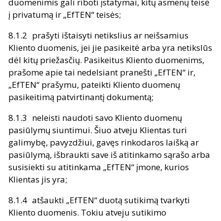
duomenimis gali riboti įstatymai, kitų asmenų teisė
į privatumą ir „EfTEN“ teisės;
prašyti ištaisyti netikslius ar neišsamius
Kliento duomenis, jei jie pasikeitė arba yra netikslūs
dėl kitų priežasčių. Pasikeitus Kliento duomenims,
prašome apie tai nedelsiant pranešti „EfTEN“ ir,
„EfTEN“ prašymu, pateikti Kliento duomenų
pasikeitimą patvirtinantį dokumentą;
neleisti naudoti savo Kliento duomenų
pasiūlymų siuntimui. Šiuo atveju Klientas turi
galimybę, pavyzdžiui, gavęs rinkodaros laišką ar
pasiūlymą, išbraukti save iš atitinkamo sąrašo arba
susisiekti su atitinkama „EfTEN“ įmone, kurios
Klientas jis yra;
atšaukti „EfTEN“ duotą sutikimą tvarkyti
Kliento duomenis. Tokiu atveju sutikimo