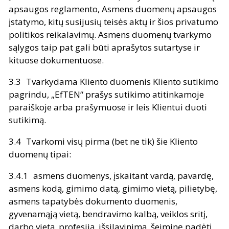
apsaugos reglamento, Asmens duomenų apsaugos
įstatymo, kitų susijusių teisės aktų ir šios privatumo
politikos reikalavimų. Asmens duomenų tvarkymo
sąlygos taip pat gali būti aprašytos sutartyse ir
kituose dokumentuose.
Tvarkydama Kliento duomenis Kliento sutikimo
pagrindu, „EfTEN“ prašys sutikimo atitinkamoje
paraiškoje arba prašymuose ir leis Klientui duoti
sutikimą.
Tvarkomi visų pirma (bet ne tik) šie Kliento
duomenų tipai:
asmens duomenys, įskaitant vardą, pavardę,
asmens kodą, gimimo datą, gimimo vietą, pilietybę,
asmens tapatybės dokumento duomenis,
gyvenamąją vietą, bendravimo kalbą, veiklos sritį,
darbo vietą, profesiją, išsilavinimą, šeiminę padėtį,