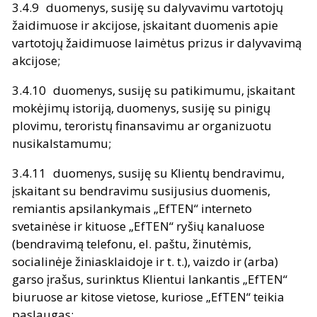
duomenys, susiję su dalyvavimu vartotojų
žaidimuose ir akcijose, įskaitant duomenis apie
vartotojų žaidimuose laimėtus prizus ir dalyvavimą
akcijose;
duomenys, susiję su patikimumu, įskaitant
mokėjimų istoriją, duomenys, susiję su pinigų
plovimu, teroristų finansavimu ar organizuotu
nusikalstamumu;
duomenys, susiję su Klientų bendravimu,
įskaitant su bendravimu susijusius duomenis,
remiantis apsilankymais „EfTEN“ interneto
svetainėse ir kituose „EfTEN“ ryšių kanaluose
(bendravimą telefonu, el. paštu, žinutėmis,
socialinėje žiniasklaidoje ir t. t.), vaizdo ir (arba)
garso įrašus, surinktus Klientui lankantis „EfTEN“
biuruose ar kitose vietose, kuriose „EfTEN“ teikia
paslaugas;