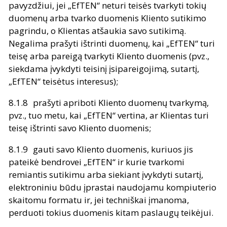
pavyzdžiui, jei „EfTEN“ neturi teisės tvarkyti tokių
duomenų arba tvarko duomenis Kliento sutikimo
pagrindu, o Klientas atšaukia savo sutikimą.
Negalima prašyti ištrinti duomenų, kai „EfTEN“ turi
teisę arba pareigą tvarkyti Kliento duomenis (pvz.,
siekdama įvykdyti teisinį įsipareigojimą, sutartį,
„EfTEN“ teisėtus interesus);
prašyti apriboti Kliento duomenų tvarkymą,
pvz., tuo metu, kai „EfTEN“ vertina, ar Klientas turi
teisę ištrinti savo Kliento duomenis;
gauti savo Kliento duomenis, kuriuos jis
pateikė bendrovei „EfTEN“ ir kurie tvarkomi
remiantis sutikimu arba siekiant įvykdyti sutartį,
elektroniniu būdu įprastai naudojamu kompiuterio
skaitomu formatu ir, jei techniškai įmanoma,
perduoti tokius duomenis kitam paslaugų teikėjui.