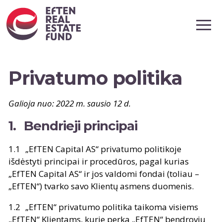
S
k
Privatumo politika
i
p
Galioja nuo: 2022 m. sausio 12 d.
t
o
Bendrieji principai
c
o
„EfTEN Capital AS“ privatumo politikoje
n
išdėstyti principai ir procedūros, pagal kurias
„EfTEN Capital AS“ ir jos valdomi fondai (toliau –
t
„EfTEN“) tvarko savo Klientų asmens duomenis.
e
n
„EfTEN“ privatumo politika taikoma visiems
t
„EfTEN“ Klientams, kurie perka „EfTEN“ bendrovių