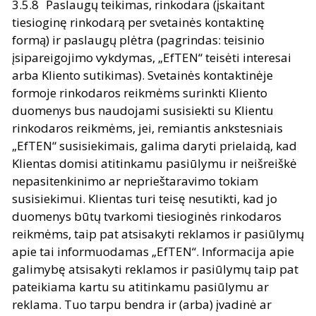
Paslaugų teikimas, rinkodara (įskaitant
tiesioginę rinkodarą per svetainės kontaktinę
formą) ir paslaugų plėtra (pagrindas: teisinio
įsipareigojimo vykdymas, „EfTEN“ teisėti interesai
arba Kliento sutikimas). Svetainės kontaktinėje
formoje rinkodaros reikmėms surinkti Kliento
duomenys bus naudojami susisiekti su Klientu
rinkodaros reikmėms, jei, remiantis ankstesniais
„EfTEN“ susisiekimais, galima daryti prielaidą, kad
Klientas domisi atitinkamu pasiūlymu ir neišreiškė
nepasitenkinimo ar neprieštaravimo tokiam
susisiekimui. Klientas turi teisę nesutikti, kad jo
duomenys būtų tvarkomi tiesioginės rinkodaros
reikmėms, taip pat atsisakyti reklamos ir pasiūlymų
apie tai informuodamas „EfTEN“. Informacija apie
galimybę atsisakyti reklamos ir pasiūlymų taip pat
pateikiama kartu su atitinkamu pasiūlymu ar
reklama. Tuo tarpu bendra ir (arba) įvadinė ar