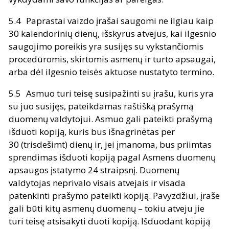
Paprastai vaizdo įrašai saugomi ne ilgiau kaip
30 kalendorinių dienų, išskyrus atvejus, kai ilgesnio
saugojimo poreikis yra susijęs su vykstančiomis
procedūromis, skirtomis asmenų ir turto apsaugai,
arba dėl ilgesnio teisės aktuose nustatyto termino.
Asmuo turi teisę susipažinti su įrašu, kuris yra
su juo susijęs, pateikdamas raštišką prašymą
duomenų valdytojui. Asmuo gali pateikti prašymą
išduoti kopiją, kuris bus išnagrinėtas per
30 (trisdešimt) dienų ir, jei įmanoma, bus priimtas
sprendimas išduoti kopiją pagal Asmens duomenų
apsaugos įstatymo 24 straipsnį. Duomenų
valdytojas neprivalo visais atvejais ir visada
patenkinti prašymo pateikti kopiją. Pavyzdžiui, įraše
gali būti kitų asmenų duomenų – tokiu atveju jie
turi teisę atsisakyti duoti kopiją. Išduodant kopiją