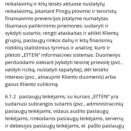
reikalavimų ir kitų teisės aktuose nustatytų
reikalavimų, įskaitant Pinigų plovimo ir teroristų
finansavimo prevencijos įstatyme numatytas
išsamaus patikrinimo priemones; sudaryti ir
vykdyti sutartis; rengti ataskaitas ir atlikti Klientų
grupių, paslaugų rinkos dalių ir kitų finansinių
rodiklių statistinius tyrimus ir analizę; kurti ir
plėtoti „EfTEN“ informacines sistemas. Duomenys
perduodami siekiant įvykdyti teisinę prievolę (pvz.,
valdyti riziką, nustatyti tapatybę), dėl teisėto
intereso (pvz., atnaujinti Kliento duomenis) arba
gavus Kliento sutikimą;
paslaugų teikėjams, su kuriais „EfTEN“ yra
sudariusi subrangos sutartis (pvz., administracinių
paslaugų teikėjams, vidaus audito paslaugų
teikėjams, rinkodaros paslaugų teikėjams, serverių
ir debesijos paslaugų teikėjams, el. pašto paslaugų